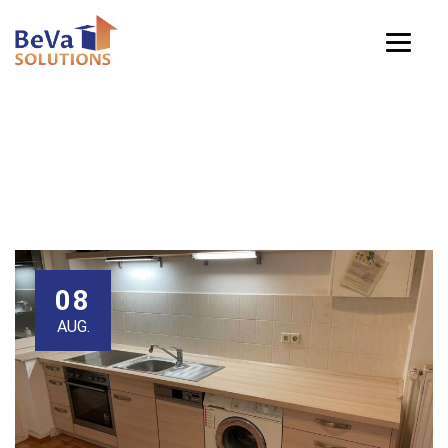
Blog
08
AUG.